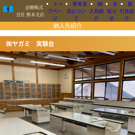
トッ
熊本支
納
お
取
金剛株式
プペー
店につい
入先紹
知ら
引先紹
会社 熊本支店
ジ
て
介
せ
介
納入先紹介
○日本語
㈱ヤガミ 実験台