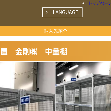
トップペー
LANGUAGE
○日本語
納入先紹介
装置 金剛㈱ 中量棚