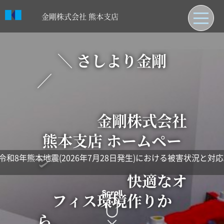
金剛株式会社 熊本支店
日本語
＼ さしより金剛
トップページ
／
熊本支店について
納入先紹介
金剛株式会社
お知らせ
熊本支店 ホームペー
取引先紹介
ジ
8年熊本地震(2026年7月28日発生)における被害状況と対応に
快適なオ
フィス環境作りか
ら、