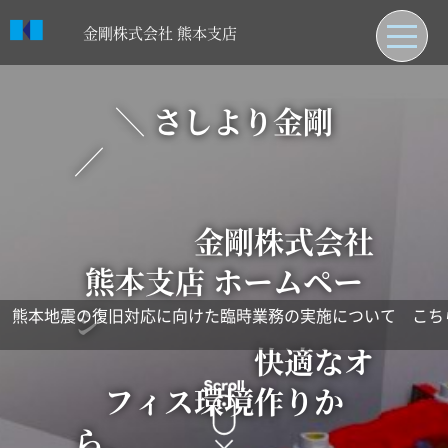
金剛株式会社 熊本支店
日本語
＼ さしより金剛
トップページ
／
熊本支店について
納入先紹介
金剛株式会社
お知らせ
熊本支店 ホームペー
取引先紹介
ジ
本地震の復旧対応に向けた臨時業務の実施について こちらを
快適なオ
フィス環境作りか
ら、