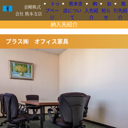
トッ
熊本支
納
お
取
金剛株式
プペー
店につい
入先紹
知ら
引先紹
会社 熊本支店
ジ
て
介
せ
介
納入先紹介
○日本語
プラス㈱ オフィス家具