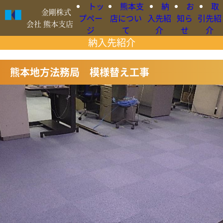
トッ
熊本支
納
お
取
金剛株式
プペー
店につい
入先紹
知ら
引先紹
会社 熊本支店
ジ
て
介
せ
介
納入先紹介
○日本語
熊本地方法務局 模様替え工事