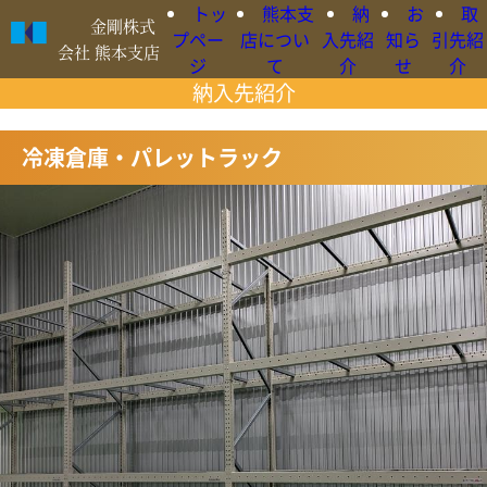
トッ
熊本支
納
お
取
金剛株式
プペー
店につい
入先紹
知ら
引先紹
会社 熊本支店
ジ
て
介
せ
介
納入先紹介
○日本語
冷凍倉庫・パレットラック