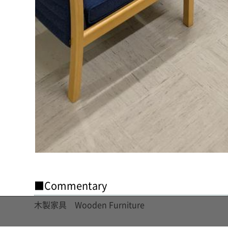
■Commentary
木製家具 Wooden Furniture