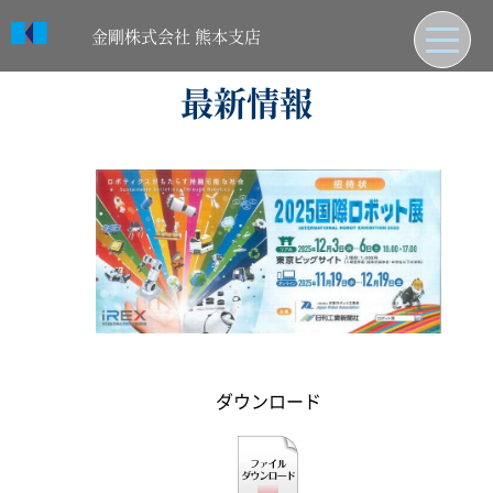
金剛株式会社 熊本支店
最新情報
日本語
トップページ
熊本支店について
納入先紹介
お知らせ
取引先紹介
ダウンロード